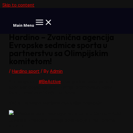
Skip to content
Main Menu
Hardino – Zvanična agencija
Evropske sedmice sporta u
partnerstvu sa Olimpijskim
komitetom!
/
Hardino sport
/ By
Admin
Pod sloganom
#BeActive
, ove godine realizujemo 9
sportskih događaja širom zemlje, promovišući zdrav
život, timski duh i fizičku aktivnost!
Već su uspješno završena dva velika događaja:
Međunarodni malonogometni turnir u Cazinu – 400
učesnika iz nekoliko zemalja pokazalo je strast prema
sportu!