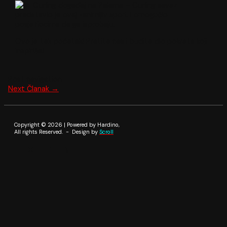
Curling događaj na Palama – Curling savez
predstavio je ovaj zanimljiv sport i omogućio
posjetiocima da ga isprobaju.
Ovo je tek početak! Pratite nas i budite dio pokreta koji
inspiriše!
Post navigation
Next Članak
→
Copyright © 2026 | Powered by Hardino,
All rights Reserved. - Design by
Scroll