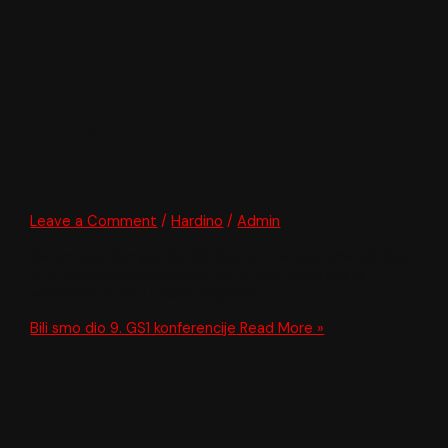
Bili smo dio 9. GS1
konferencije
Leave a Comment
/
Hardino
/
Admin
Renomirana kompanija, GS1 Bosne i Hercegovine održala
je 9. konferenciju u hotelu Hills, a naša ekipa bila je
zadužena za foto i video segment.
Bili smo dio 9. GS1 konferencije
Read More »