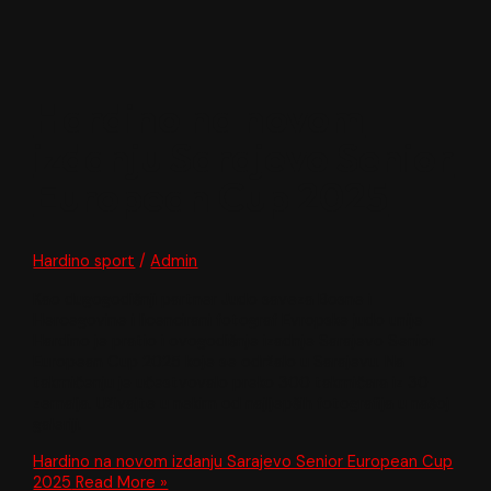
Hardino na novom
izdanju Sarajevo Senior
European Cup 2025
Hardino sport
/
Admin
Kao dugogodišnji partner Judo saveza Bosne i
Hercegovine i licencirani fotograf Evropske judo unije
Hardino je pratio i ovogodišnje izadnje Sarajevo Senior
European Cup 2025 koje se održalo u Sarajevu. Na
takmičenju je učestvovalo preko 300 takmičara iz 30
zemalja. Uživajte u nekim od najljepših fotografija u našoj
galeriji.
Hardino na novom izdanju Sarajevo Senior European Cup
2025
Read More »