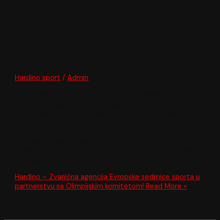
partnerstvu sa
Olimpijskim
komitetom!
Hardino sport
/
Admin
Pod sloganom #BeActive, ove godine realizujemo 9
sportskih događaja širom zemlje, promovišući zdrav
život, timski duh i fizičku aktivnost! Već su uspješno
završena dva velika događaja: Međunarodni
malonogometni turnir u Cazinu – 400 učesnika iz
nekoliko zemalja pokazalo je strast prema sportu! Curling
događaj na Palama – Curling savez predstavio je ovaj
zanimljiv sport i
Hardino – Zvanična agencija Evropske sedmice sporta u
partnerstvu sa Olimpijskim komitetom!
Read More »