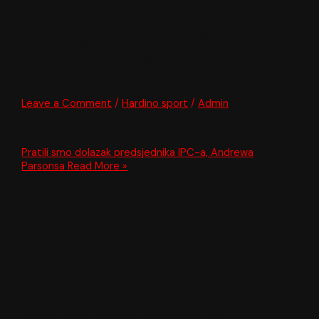
Pratili smo dolazak
predsjednika IPC-a,
Andrewa Parsonsa
Leave a Comment
/
Hardino sport
/
Admin
Hardino je
Pratili smo dolazak predsjednika IPC-a, Andrewa
Parsonsa
Read More »
Hardino – Zvanična
agencija Evropske
sedmice sporta u